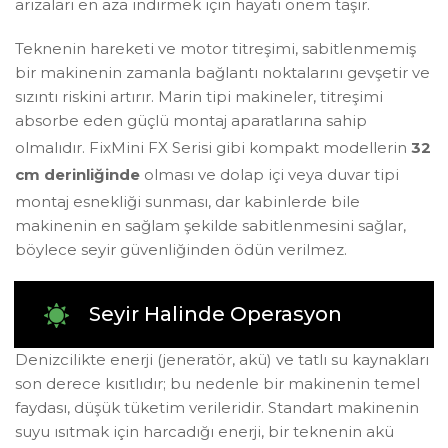
arızaları en aza indirmek için hayati önem taşır.
Teknenin hareketi ve motor titreşimi, sabitlenmemiş
bir makinenin zamanla bağlantı noktalarını gevşetir ve
sızıntı riskini artırır. Marin tipi makineler, titreşimi
absorbe eden güçlü montaj aparatlarına sahip
olmalıdır. FixMini FX Serisi gibi kompakt modellerin
32
cm derinliğinde
olması
ve dolap içi veya duvar tipi
montaj esnekliği sunması
, dar kabinlerde bile
makinenin en sağlam şekilde sabitlenmesini sağlar,
böylece seyir güvenliğinden ödün verilmez.
Seyir Halinde Operasyon
Denizcilikte enerji (jeneratör, akü) ve tatlı su kaynakları
son derece kısıtlıdır; bu nedenle bir makinenin temel
faydası, düşük tüketim verileridir. Standart makinenin
suyu ısıtmak için harcadığı enerji, bir teknenin akü