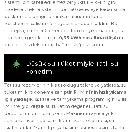
sistemi için kabul edilemez bir yüktür. FixMini gibi
modeller, tekne sisteminden 60 dereceye kadar su ile
beslenme olanağı sunarak, makinenin kendi
rezistansını çalıştırma ihtiyacını ortadan kaldırır. Bu
stratejik çözüm, 40 derecede tam bir yıkama döngüsü
için enerji gereksinimini
0,33 kWh’nin altına düşürür
,
bu da denizdeki enerji bağımsızlığınızı korur.
Düşük Su Tüketimiyle Tatlı Su
Yönetimi
Tatlı su rezervlerinin kısıtlı olduğu tekne ve yatlarda, su
tüketimi kritik öneme sahiptir. FixMini’nin
hızlı yıkama
için yaklaşık 12 litre
ve tam yıkama programı için 18 ila
24 litre gibi düşük su tüketim değerleri, tatlı su
deponuzun ömrünü uzatır. Makinenin ayrıca yük
sensörü sayesinde su miktarını kontrol etmesi, su
israfını önler. Marin tipi çamaşır makinesi seçimi, tuzlu