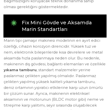
bağımsızlığını koruyacak teknik donanıma sahip
olması gerektiğini göstermektedir.
Fix Mini Gövde ve Aksamda
Marin Standartları
Marin tipi çamaşır makinesi modelinin en ayırt edici
özelliği, cihazın korozyon direncidir. Yüksek tuz ve
nem, elektronik bileşenlerde kısa devrelere ve metal
aksamda hızla paslanmaya neden olur. Bu nedenle,
makinenin dış gövdesi, bağlantı elemanları ve özellikle
yıkama tamburu
, standart malzemeler yerine
paslanmaz çelikten yapılmış olmalıdır. Paslanmaz
çelikten yapılmış yüksek kaliteli yıkama tamburu,
deniz ortamının yıpratıcı etkilerine karşı uzun ömürlü
bir çözüm sunar. Ayrıca, makinenin elektriksel
aksamının ve motorunun (BLDC motor gibi) neme ve
titreşime karşı yalıtımı, seyir sırasında oluşabilecek