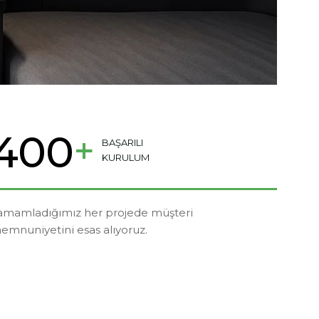
4
0
0
+
BAŞARILI
KURULUM
amamladığımız her projede müşteri
emnuniyetini esas alıyoruz.