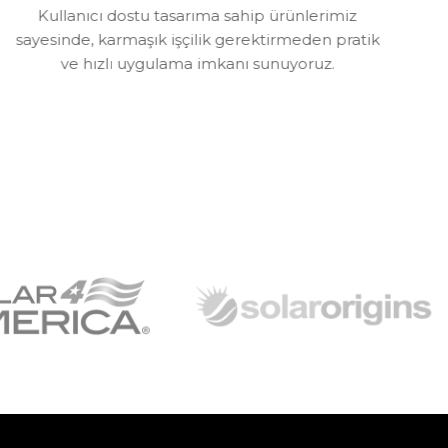
Kullanıcı dostu tasarıma sahip ürünlerimiz
sayesinde, karmaşık işçilik gerektirmeden pratik
ve hızlı uygulama imkanı sunuyoruz.