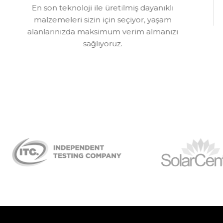
En son teknoloji ile üretilmiş dayanıklı
malzemeleri sizin için seçiyor, yaşam
alanlarınızda maksimum verim almanızı
sağlıyoruz.