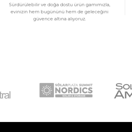
Sürdürülebilir ve doğa dostu ürün gamımızla,
evinizin hem bugününü hem de geleceğini
güvence altına alıyoruz.