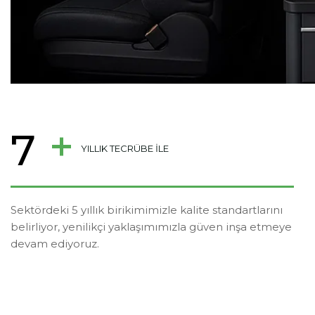
+
7
YILLIK TECRÜBE ILE
Sektördeki 5 yıllık birikimimizle kalite standartlarını
belirliyor, yenilikçi yaklaşımımızla güven inşa etmeye
devam ediyoruz.