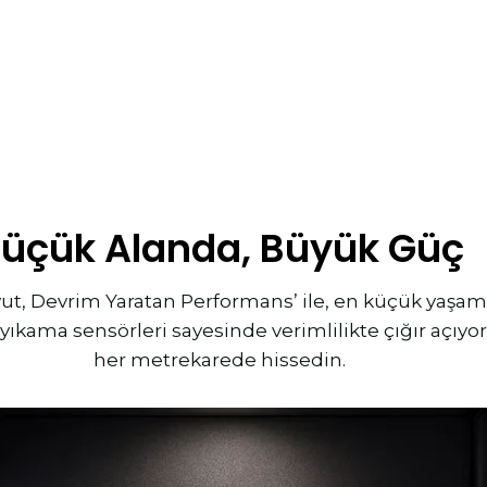
K
ü
ç
ü
k
A
l
a
n
d
a
,
B
ü
y
ü
k
G
ü
ç
ut, Devrim Yaratan Performans’ ile, en küçük yaşam 
 yıkama sensörleri sayesinde verimlilikte çığır açıyo
her metrekarede hissedin.