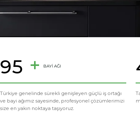
+
9
5
BAYİ AĞI
Türkiye genelinde sürekli genişleyen güçlü iş ortağı
T
ve bayi ağımız sayesinde, profesyonel çözümlerimizi
m
size en yakın noktaya taşıyoruz.