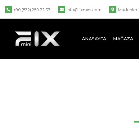
+90 (532) 250 32 37
info@fixmini.com
Madenler 
ANASAYFA
MAĞAZA