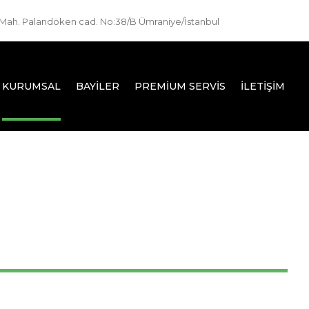
Mah. Palandöken cad. No:38/B Ümraniye/İstanbul
KURUMSAL
BAYILER
PREMIUM SERVIS
İLETIŞIM
Hakkımızda