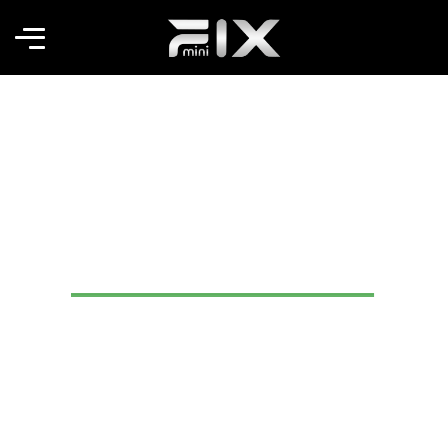
Kompakt Boyutlu Karavan
ve Tekne Çamaşır Makinesi
Fix Mini Kurulum Rehberi