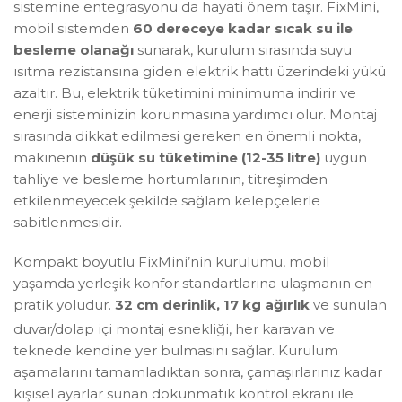
sistemine entegrasyonu da hayati önem taşır. FixMini,
mobil sistemden
60 dereceye kadar sıcak su ile
besleme olanağı
sunarak, kurulum sırasında suyu
ısıtma rezistansına giden elektrik hattı üzerindeki yükü
azaltır. Bu, elektrik tüketimini minimuma indirir ve
enerji sisteminizin korunmasına yardımcı olur. Montaj
sırasında dikkat edilmesi gereken en önemli nokta,
makinenin
düşük su tüketimine (12-35 litre)
uygun
tahliye ve besleme hortumlarının, titreşimden
etkilenmeyecek şekilde sağlam kelepçelerle
sabitlenmesidir.
Kompakt boyutlu FixMini’nin kurulumu, mobil
yaşamda yerleşik konfor standartlarına ulaşmanın en
pratik yoludur.
32 cm derinlik, 17 kg ağırlık
ve sunulan
duvar/dolap içi montaj esnekliği
, her karavan ve
teknede kendine yer bulmasını sağlar. Kurulum
aşamalarını tamamladıktan sonra, çamaşırlarınız kadar
kişisel ayarlar sunan dokunmatik kontrol ekranı ile