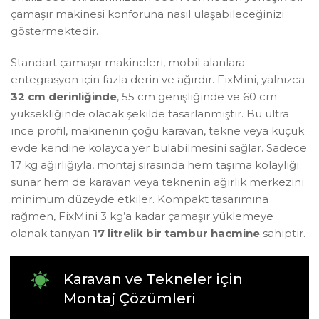
çamaşır makinesi konforuna nasıl ulaşabileceğinizi
göstermektedir.
Standart çamaşır makineleri, mobil alanlara
entegrasyon için fazla derin ve ağırdır. FixMini, yalnızca
32 cm derinliğinde
, 55 cm genişliğinde ve 60 cm
yüksekliğinde olacak şekilde tasarlanmıştır. Bu ultra
ince profil, makinenin çoğu karavan, tekne veya küçük
evde kendine kolayca yer bulabilmesini sağlar. Sadece
17 kg ağırlığıyla, montaj sırasında hem taşıma kolaylığı
sunar hem de karavan veya teknenin ağırlık merkezini
minimum düzeyde etkiler. Kompakt tasarımına
rağmen, FixMini 3 kg’a kadar çamaşır yüklemeye
olanak tanıyan
17 litrelik bir tambur hacmine
sahiptir.
Karavan ve Tekneler için
Montaj Çözümleri