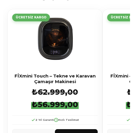
ÜCRETSİZ KARGO
ÜCRETSİZ K
FİXmini Touch – Tekne ve Karavan
FİXmini –
Çamaşır Makinesi
Ç
₺
62.999,00
₺
₺
56.999,00
₺
2 Yıl Garanti
Hızlı Teslimat
2