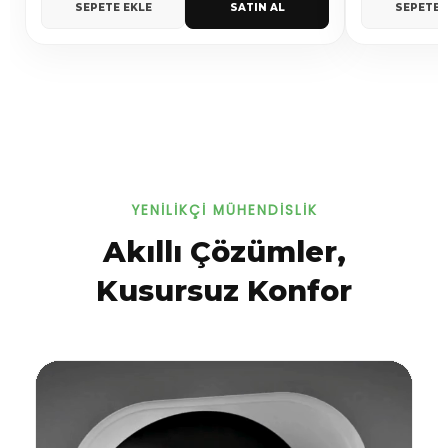
SEPETE EKLE
SATIN AL
SEPETE 
YENILIKÇI MÜHENDISLIK
Akıllı Çözümler,
Kusursuz Konfor