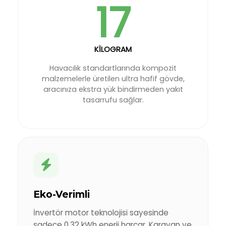
17
KİLOGRAM
Havacılık standartlarında kompozit
malzemelerle üretilen ultra hafif gövde,
aracınıza ekstra yük bindirmeden yakıt
tasarrufu sağlar.
Eko-Verimli
İnvertör motor teknolojisi sayesinde
sadece 0,32 kWh enerji harcar. Karavan ve