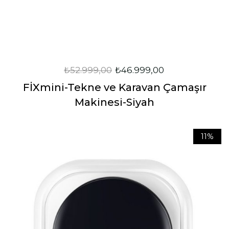
₺
52.999,00
₺
46.999,00
FİXmini-Tekne ve Karavan Çamaşır
Makinesi-Siyah
11%