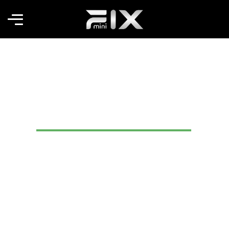
FİXmini Touch – Tekne ve
Karavan Çamaşır Makinesi