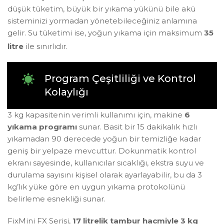
düşük tüketim, büyük bir yıkama yükünü bile akü
sisteminizi yormadan yönetebileceğiniz anlamına
gelir. Su tüketimi ise, yoğun yıkama için maksimum
35
litre
ile sınırlıdır
.
Program Çeşitliliği ve Kontrol
Kolaylığı
3 kg kapasitenin verimli kullanımı için, makine
6
yıkama programı
sunar. Basit bir 15 dakikalık hızlı
yıkamadan 90 derecede yoğun bir temizliğe kadar
geniş bir yelpaze mevcuttur. Dokunmatik kontrol
ekranı sayesinde, kullanıcılar sıcaklığı, ekstra suyu ve
durulama sayısını kişisel olarak ayarlayabilir, bu da 3
kg’lık yüke göre en uygun yıkama protokolünü
belirleme esnekliği sunar.
FixMini FX Serisi,
17 litrelik tambur hacmiyle 3 kg