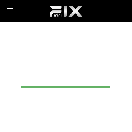
Fix Mini 3 KG Yıkama
Kapasiteli Karavan Çamaşır
Makinesi Özellikleri