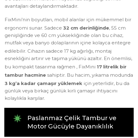
avantajları detaylandırmaktadır.
FixMini’nin boyutları, mobil alanlar için mükemmel bir
ergonomi sunar
. Sadece
32 cm derinliğinde
, 55 cm
genişliğinde ve 60 cm yüksekliğinde olan bu cihaz,
mutfak veya banyo dolaplarının içine kolayca entegre
edilebilir
. Cihazın sadece 17 kg ağırlığı
, montaj
esnekliğini artırır ve taşıma yükünü azaltır. En önemlisi,
bu kompakt tasarıma rağmen
, FixMini
17 litrelik bir
tambur hacmine
sahiptir
. Bu hacim, yıkama modunda
3 kg’a kadar çamaşır yüklemek
için yeterlidir
, bu da
günlük veya birkaç günlük kirli çamaşır ihtiyacını
kolaylıkla karşılar.
Paslanmaz Çelik Tambur ve
Motor Gücüyle Dayanıklılık