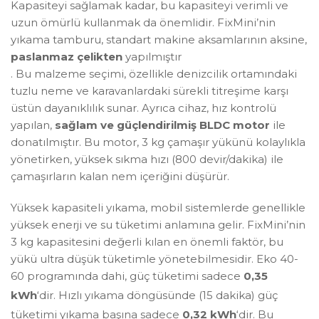
Kapasiteyi sağlamak kadar, bu kapasiteyi verimli ve
uzun ömürlü kullanmak da önemlidir. FixMini’nin
yıkama tamburu, standart makine aksamlarının aksine,
paslanmaz çelikten
yapılmıştır
. Bu malzeme seçimi, özellikle denizcilik ortamındaki
tuzlu neme ve karavanlardaki sürekli titreşime karşı
üstün dayanıklılık sunar. Ayrıca cihaz, hız kontrolü
yapılan,
sağlam ve güçlendirilmiş BLDC motor
ile
donatılmıştır. Bu motor, 3 kg çamaşır yükünü kolaylıkla
yönetirken, yüksek sıkma hızı (800 devir/dakika) ile
çamaşırların kalan nem içeriğini düşürür.
Yüksek kapasiteli yıkama, mobil sistemlerde genellikle
yüksek enerji ve su tüketimi anlamına gelir. FixMini’nin
3 kg kapasitesini değerli kılan en önemli faktör, bu
yükü ultra düşük tüketimle yönetebilmesidir. Eko 40-
60 programında dahi, güç tüketimi sadece
0,35
kWh
‘dir
. Hızlı yıkama döngüsünde (15 dakika) güç
tüketimi yıkama başına sadece
0,32 kWh
‘dir
. Bu